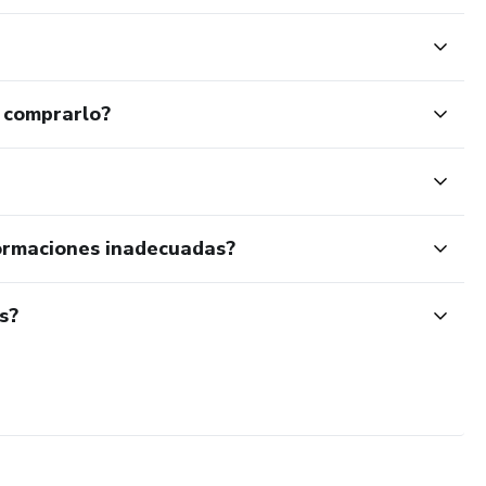
 comprarlo?
ormaciones inadecuadas?
s?