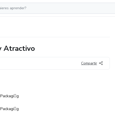
 Atractivo
Compartir
 Packagi􀀮g
 Packagi􀀮g