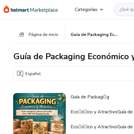
Ir
Ir
Ir
Categorías
al
a
al
contenido
la
pie
principal
página
de
Página de inicio
Guía de Packaging Económico y Atractivo
de
página
pago
Guía de Packaging Económico y
Español
Guía de Packagi􀀮g
Eco􀀮ó􀀬ico y AtractivoGuía de
Eco􀀮ó􀀬ico y AtractivoGuía de