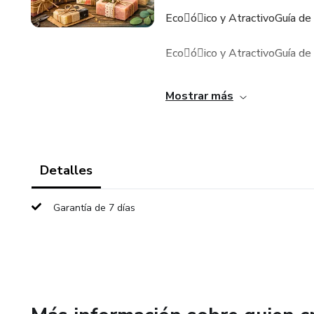
Eco􀀮ó􀀬ico y AtractivoGuía de
Eco􀀮ó􀀬ico y AtractivoGuía de
Eco􀀮ó􀀬ico y Atractivo
Mostrar más
Detalles
Garantía de 7 días