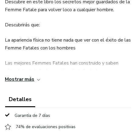
Descubre en este libro los secretos mejor guardados de la
Femme Fatale para volver loco a cualquier hombre.
Descubrirás que:
La apariencia física no tiene nada que ver con el éxito de las
Femme Fatales con los hombres
Las mejores Femmes Fatales han construido y saben
cómo “encender” y “apagar” su Aura Seductora
Mostrar más
Cualquier mujer puede convertirse en una Femme Fatale
siguiendo ciertas reglas
Detalles
Señoras, si quieren atraer, seducir y obsesionar a cualquier
Garantía de 7 días
hombre, para convertirlo literalmente en su esclavo,
necesitan conocer y comprender los secretos de seducción
74% de evaluaciones positivas
y manipulación de la Femme Fatale. Él se rendirá a tus pies