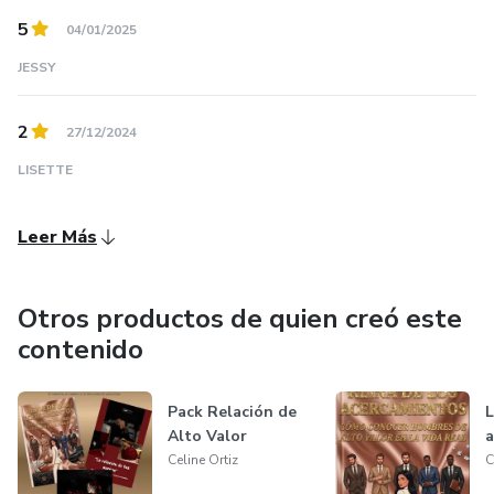
5
04/01/2025
JESSY
2
27/12/2024
LISETTE
Leer Más
Otros productos de quien creó este
contenido
Pack Relación de
L
Alto Valor
a
Celine Ortiz
C