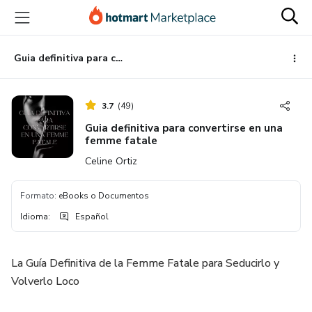
Ir
Ir
Ir
al
a
al
contenido
la
pie
principal
página
de
Guia definitiva para convertirse en una femme fatale
de
página
pago
3.7
(
49
)
Guia definitiva para convertirse en una
femme fatale
Celine Ortiz
Formato
:
eBooks o Documentos
Idioma
:
Español
La Guía Definitiva de la Femme Fatale para Seducirlo y
Volverlo Loco