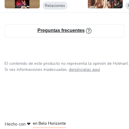
Relaciones
Preguntas frecuentes
El contenido de este producto no representa la opinión de Hotmart.
Si ves informaciones inadecuadas,
denúncialas aquí
en Ciudad de México
en Bogotá
en Amsterdam
en Madrid
en Belo Horizonte
Hecho con
❤