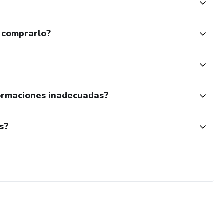
 comprarlo?
ormaciones inadecuadas?
s?