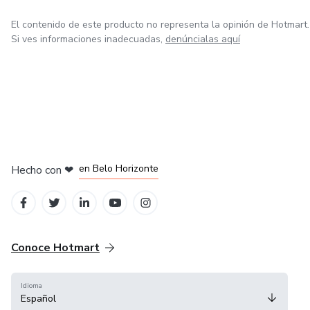
El contenido de este producto no representa la opinión de Hotmart.
Si ves informaciones inadecuadas,
denúncialas aquí
en Ciudad de México
en Bogotá
en Amsterdam
en Madrid
en Belo Horizonte
Hecho con
❤
Conoce Hotmart
Idioma
Español