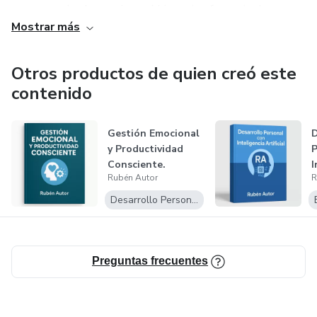
ya sea ayudando a mejorar el bienestar, fomentar la
Mostrar más
creatividad o simplemente disfrutar aprendiendo algo
nuevo.
Otros productos de quien creó este
📘 Aprende, experimenta y disfruta del proceso.
contenido
Gestión Emocional
D
y Productividad
P
Consciente.
I
Rubén Autor
R
A
Desarrollo Personal
Preguntas frecuentes