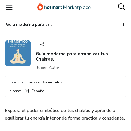
Ir
Ir
Ir
al
a
al
contenido
la
pie
principal
página
de
Guía moderna para armonizar tus Chakras.
de
página
pago
Guía moderna para armonizar tus
Chakras.
Rubén Autor
Formato
:
eBooks o Documentos
Idioma
:
Español
Explora el poder simbólico de tus chakras y aprende a
equilibrar tu energía interior de forma práctica y consciente.