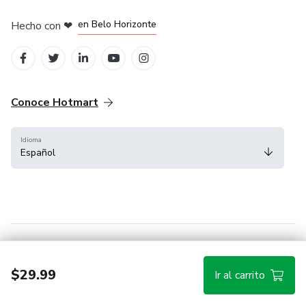
en Ciudad de México
en Bogotá
en Amsterdam
en Madrid
en Belo Horizonte
Hecho con
❤
Conoce Hotmart
Idioma
Español
FAQ
Términos
Privacidad
Cookies
$29.99
Ir al carrito
Hotmart — 2011-2026 © Todos los derechos reservados.