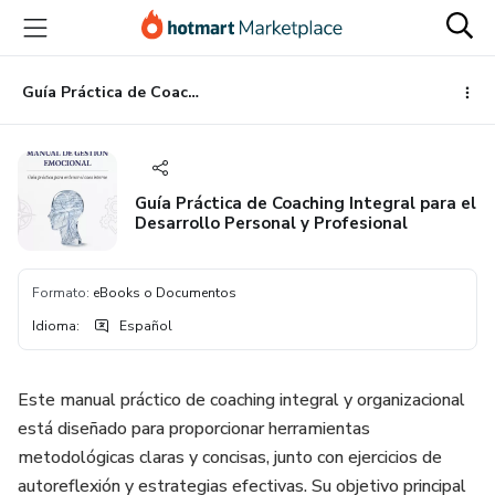
Ir
Ir
Ir
al
a
al
contenido
la
pie
principal
página
de
Guía Práctica de Coaching Integral para el Desarrollo Personal y Profesional
de
página
pago
Guía Práctica de Coaching Integral para el
Desarrollo Personal y Profesional
Formato
:
eBooks o Documentos
Idioma
:
Español
Este manual práctico de coaching integral y organizacional
está diseñado para proporcionar herramientas
metodológicas claras y concisas, junto con ejercicios de
autoreflexión y estrategias efectivas. Su objetivo principal