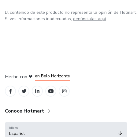
El contenido de este producto no representa la opinión de Hotmart.
Si ves informaciones inadecuadas,
denúncialas aquí
en Ciudad de México
en Bogotá
en Amsterdam
en Madrid
en Belo Horizonte
Hecho con
❤
Conoce Hotmart
Idioma
Español