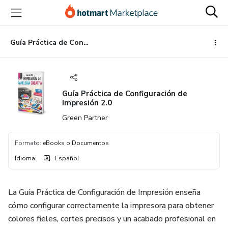
Ir
Ir
Ir
al
a
al
contenido
la
pie
principal
página
de
Guía Práctica de Configuración de Impresión 2.0
de
página
pago
Guía Práctica de Configuración de
Impresión 2.0
Green Partner
Formato
:
eBooks o Documentos
Idioma
:
Español
La Guía Práctica de Configuración de Impresión enseña
cómo configurar correctamente la impresora para obtener
colores fieles, cortes precisos y un acabado profesional en