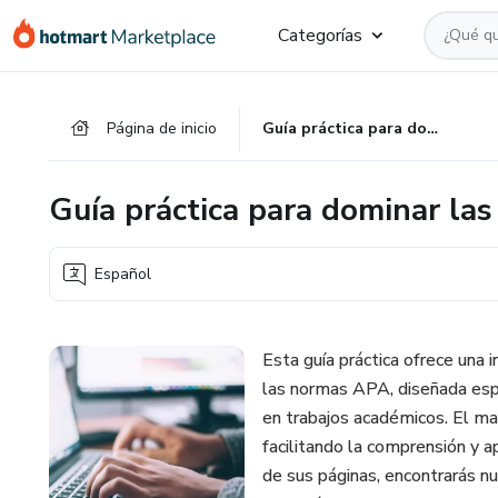
Ir
Ir
Ir
Categorías
al
a
al
contenido
la
pie
principal
página
de
Página de inicio
Guía práctica para dominar las normas APA 7ma edición
de
página
pago
Guía práctica para dominar la
Español
Esta guía práctica ofrece una i
las normas APA, diseñada esp
en trabajos académicos. El man
facilitando la comprensión y a
de sus páginas, encontrarás nu