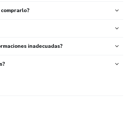
 comprarlo?
ormaciones inadecuadas?
s?