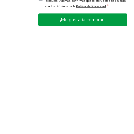
producto. Además, confirmas que leíste y estás de acuerdo
*
con los términos de la
Política de Privacidad
¡Me gustaría comprar!