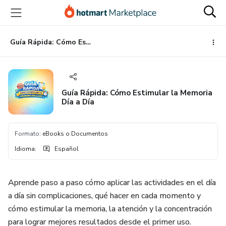
Ir
Ir
Ir
al
a
al
contenido
la
pie
principal
página
de
Guía Rápida: Cómo Estimular la Memoria Día a Día
de
página
pago
Guía Rápida: Cómo Estimular la Memoria
Día a Día
Formato
:
eBooks o Documentos
Idioma
:
Español
Aprende paso a paso cómo aplicar las actividades en el día
a día sin complicaciones, qué hacer en cada momento y
cómo estimular la memoria, la atención y la concentración
para lograr mejores resultados desde el primer uso.