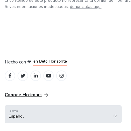
El contenido de este producto no representa la opinión de Hotmart.
Si ves informaciones inadecuadas,
denúncialas aquí
en Ciudad de México
en Bogotá
en Amsterdam
en Madrid
en Belo Horizonte
Hecho con
❤
Conoce Hotmart
Idioma
Español