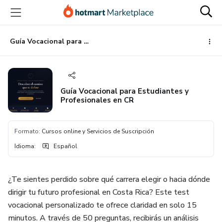
Ir
Ir
Ir
al
a
al
contenido
la
pie
principal
página
de
Guía Vocacional para Estudiantes y Profesionales en CR
de
página
pago
Guía Vocacional para Estudiantes y
Profesionales en CR
Formato
:
Cursos online y Servicios de Suscripción
Idioma
:
Español
¿Te sientes perdido sobre qué carrera elegir o hacia dónde
dirigir tu futuro profesional en Costa Rica? Este test
vocacional personalizado te ofrece claridad en solo 15
minutos. A través de 50 preguntas, recibirás un análisis