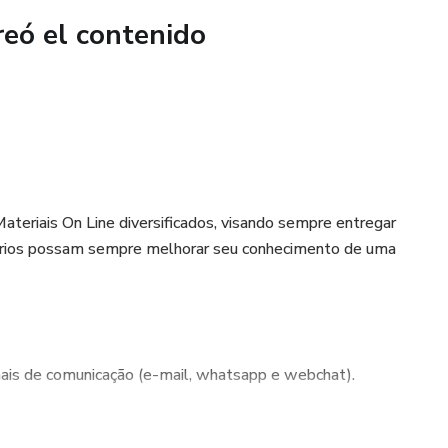
a conducción de sesiones
reó el contenido
tructura
encuentros
 presenciales
teriais On Line diversificados, visando sempre entregar
ários possam sempre melhorar seu conhecimento de uma
a formación oficial en EMDR y no constituye certificación.
onal de consulta y aplicación complementaria.
is de comunicação (e-mail, whatsapp e webchat).
ara que possamos sempre melhorar