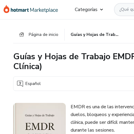
Ir
Ir
Ir
Categorías
al
a
al
contenido
la
pie
principal
página
de
Página de inicio
Guías y Hojas de Trabajo EMDR – Fases 1 a 8 (Aplicación Clínica)
de
página
pago
Guías y Hojas de Trabajo EMDR
Clínica)
Español
EMDR es una de las intervenci
duelos, bloqueos y experienci
clínica, puede ser difícil man
durante las sesiones.