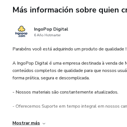
Más claridad y seguridad en l
Más información sobre quien c
Menos improvisación y más es
IngoPop Digital
Facilita la continuidad entre 
6 Año Hotmarter
Se adapta a sesiones online y
Parabéns você está adquirindo um produto de qualidade !
Importante:
A IngoPop Digital é uma empresa destinada à venda de Ma
conteúdos completos de qualidade para que nossos usu
Este material no reemplaza un
forma prática, segura e descomplicada.
Se trata de un recurso profesi
- Nossos materiais são constantemente atualizados.
- Oferecemos Suporte em tempo integral em nossos cana
- Deixe sempre um feedback na sua área de membros, p
Mostrar más