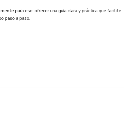
mente para eso: ofrecer una guía clara y práctica que facilite
so paso a paso.
tocolo EMDR (1 a 8)
 en sesión
nte
cursos de estabilización
ional y corporal