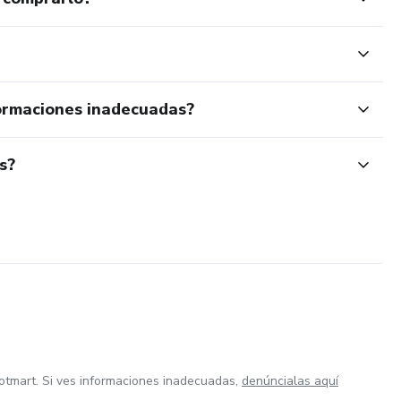
ormaciones inadecuadas?
s?
otmart. Si ves informaciones inadecuadas,
denúncialas aquí