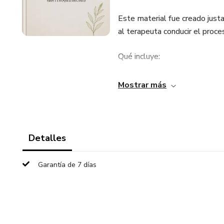
Este material fue creado justa
al terapeuta conducir el proce
Qué incluye:
Guías para cada fase del pro
Mostrar más
Guiones terapéuticos para uso
Hojas de trabajo para el pacie
Detalles
Preguntas de exploración y re
Garantía de 7 días
Ejercicios de integración emoc
Beneficios clínicos: