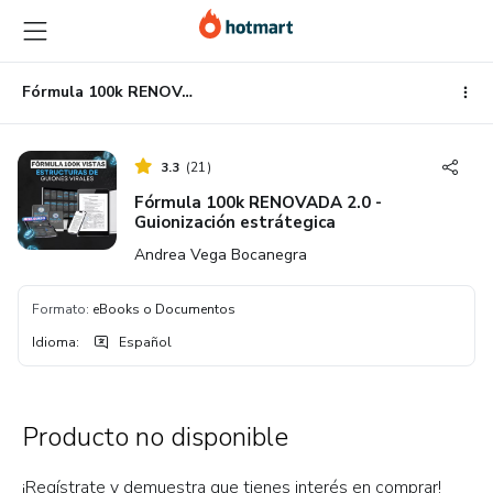
Ir
Ir
Ir
al
a
al
contenido
la
pie
principal
página
de
Fórmula 100k RENOVADA 2.0 - Guionización estrátegica
de
página
pago
3.3
(
21
)
Fórmula 100k RENOVADA 2.0 -
Guionización estrátegica
Andrea Vega Bocanegra
Formato
:
eBooks o Documentos
Idioma
:
Español
Producto no disponible
¡Regístrate y demuestra que tienes interés en comprar!