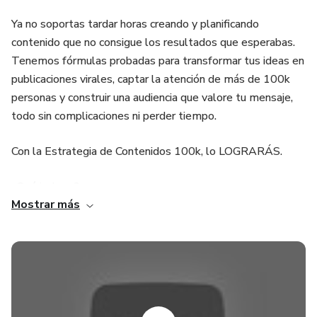
Ya no soportas tardar horas creando y planificando
contenido que no consigue los resultados que esperabas.
Tenemos fórmulas probadas para transformar tus ideas en
publicaciones virales, captar la atención de más de 100k
personas y construir una audiencia que valore tu mensaje,
todo sin complicaciones ni perder tiempo.
Con la Estrategia de Contenidos 100k, lo LOGRARÁS.
¿Qué incluye?
Mostrar más
🔥Más de 12 estructuras de guion comprobadas: Aprende
a transformar cualquier idea en contenido atractivo y viral.
Estas fórmulas han sido utilizadas por cientos de
creadores para aumentar sus vistas, seguidores y
conversiones en tiempo récord.