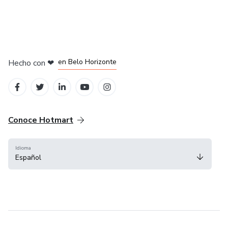
en Ciudad de México
en Bogotá
en Amsterdam
en Madrid
en Belo Horizonte
Hecho con
❤
Conoce Hotmart
Idioma
Español