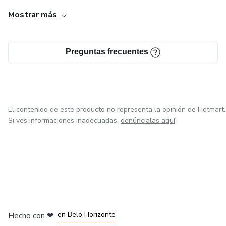
Mostrar más
Preguntas frecuentes
El contenido de este producto no representa la opinión de Hotmart.
Si ves informaciones inadecuadas,
denúncialas aquí
en Ciudad de México
en Bogotá
en Amsterdam
en Madrid
en Belo Horizonte
Hecho con
❤