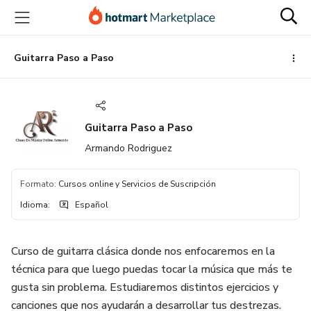
Ir
Ir
Ir
al
a
al
contenido
la
pie
principal
página
de
Guitarra Paso a Paso
de
página
pago
Guitarra Paso a Paso
Armando Rodriguez
Formato
:
Cursos online y Servicios de Suscripción
Idioma
:
Español
Curso de guitarra clásica donde nos enfocaremos en la
técnica para que luego puedas tocar la música que más te
gusta sin problema. Estudiaremos distintos ejercicios y
canciones que nos ayudarán a desarrollar tus destrezas.