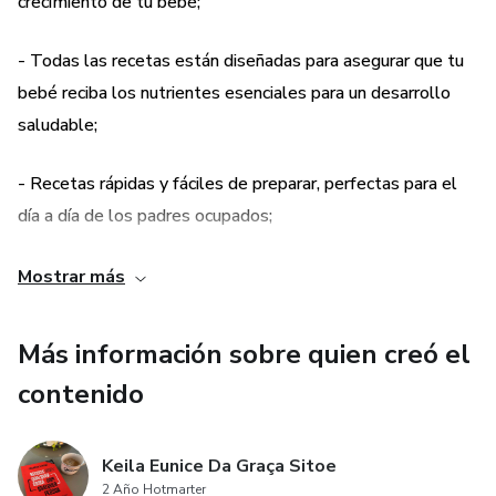
crecimiento de tu bebé;
- Todas las recetas están diseñadas para asegurar que tu
bebé reciba los nutrientes esenciales para un desarrollo
saludable;
- Recetas rápidas y fáciles de preparar, perfectas para el
día a día de los padres ocupados;
- Consejos e instrucciones claras para introducir nuevos
Mostrar más
alimentos de forma segura y sabrosa;
Más información sobre quien creó el
- Enseña a tu bebé a disfrutar de una alimentación
contenido
saludable desde el principio.
Keila Eunice Da Graça Sitoe
2 Año Hotmarter