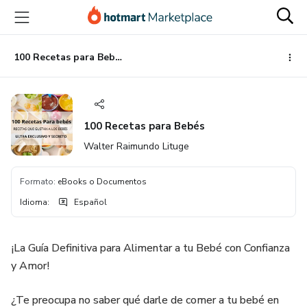
Ir
Ir
Ir
al
a
al
contenido
la
pie
principal
página
de
100 Recetas para Bebés
de
página
pago
100 Recetas para Bebés
Walter Raimundo Lituge
Formato
:
eBooks o Documentos
Idioma
:
Español
¡La Guía Definitiva para Alimentar a tu Bebé con Confianza
y Amor!
¿Te preocupa no saber qué darle de comer a tu bebé en