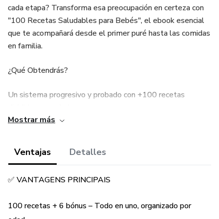
cada etapa? Transforma esa preocupación en certeza con
"100 Recetas Saludables para Bebés", el ebook esencial
que te acompañará desde el primer puré hasta las comidas
en familia.
¿Qué Obtendrás?
Un sistema progresivo y probado con +100 recetas
divididas por edad:
Mostrar más
🍼 Capítulo 1 (6+ meses): Los primeros purés y papillas
(calabaza, manzana-plátano, brócoli, aguacate).
Ventajas
Detalles
🥄 Capítulo 2 (9+ meses): Texturas más consistentes
✅ VANTAGENS PRINCIPAIS
(sopas cremosas, mini albóndigas, hotcakes de avena,
risotto).
100 recetas + 6 bónus – Todo en uno, organizado por