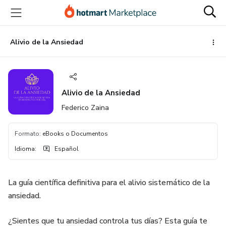
Ir
Ir
Ir
al
a
al
contenido
la
pie
principal
página
de
Alivio de la Ansiedad
de
página
pago
Alivio de la Ansiedad
Federico Zaina
Formato
:
eBooks o Documentos
Idioma
:
Español
La guía científica definitiva para el alivio sistemático de la
ansiedad.
¿Sientes que tu ansiedad controla tus días? Esta guía te