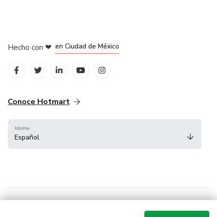
en Bogotá
en Amsterdam
en Madrid
en Ciudad de México
Hecho con
❤
en Belo Horizonte
Conoce Hotmart
Idioma
Español
FAQ
Términos
Privacidad
Cookies