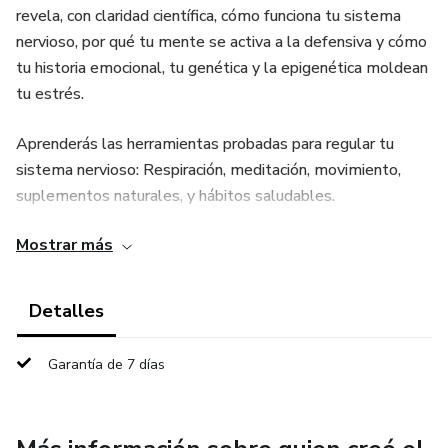
revela, con claridad científica, cómo funciona tu sistema
nervioso, por qué tu mente se activa a la defensiva y cómo
tu historia emocional, tu genética y la epigenética moldean
tu estrés.
Aprenderás las herramientas probadas para regular tu
sistema nervioso: Respiración, meditación, movimiento,
suplementos naturales, y hábitos saludables.
Mostrar más
Pero lo más poderoso es que descubrirás la estrategia
para vencer la resistencia interna y crear hábitos diarios que
reprograman tu cuerpo y tu memoria emocional.
Detalles
No es solo entender la ansiedad: Es liberarte de ella para
Garantía de 7 días
que reine tu PAZ INTERIOR. ¿Quieres mejorar tu vida para
siempre? Aquí tienes el camino.