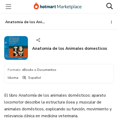
Ir
Ir
Ir
al
a
al
contenido
la
pie
principal
página
de
Anatomia de los Animales domesticos
de
página
pago
Anatomia de los Animales domesticos
Formato
:
eBooks o Documentos
Idioma
:
Español
El libro Anatomía de los animales domésticos: aparato
locomotor describe la estructura ósea y muscular de
animales domésticos, explicando su función, movimiento y
relevancia clínica en medicina veterinaria.