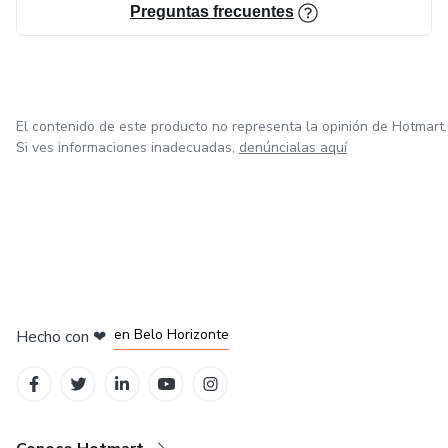
Preguntas frecuentes
El contenido de este producto no representa la opinión de Hotmart.
Si ves informaciones inadecuadas,
denúncialas aquí
en Ciudad de México
en Bogotá
en Amsterdam
en Madrid
en Belo Horizonte
Hecho con
❤