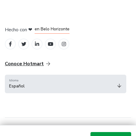
en Ciudad de México
en Bogotá
en Amsterdam
en Madrid
en Belo Horizonte
Hecho con
❤
Conoce Hotmart
Idioma
Español
FAQ
Términos
Privacidad
Cookies