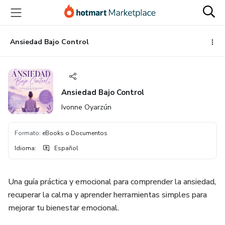
Ir
Ir
Ir
al
a
al
contenido
la
pie
principal
página
de
Ansiedad Bajo Control
de
página
pago
Ansiedad Bajo Control
Ivonne Oyarzún
Formato
:
eBooks o Documentos
Idioma
:
Español
Una guía práctica y emocional para comprender la ansiedad,
recuperar la calma y aprender herramientas simples para
mejorar tu bienestar emocional.