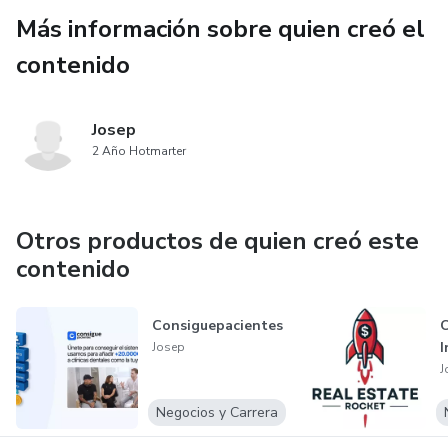
Más información sobre quien creó el
contenido
Josep
2 Año Hotmarter
Otros productos de quien creó este
contenido
Consiguepacientes
C
I
Josep
J
Negocios y Carrera