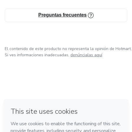
Preguntas frecuentes
El contenido de este producto no representa la opinión de Hotmart.
Si ves informaciones inadecuadas,
denúncialas aquí
en Bogotá
en Amsterdam
en Madrid
en Ciudad de México
Hecho con
❤
en Belo Horizonte