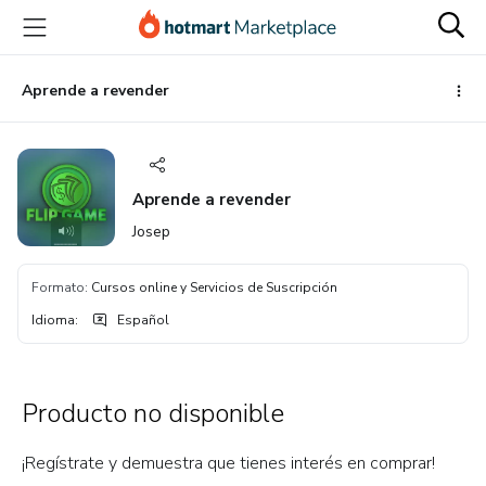
Ir
Ir
Ir
al
a
al
contenido
la
pie
principal
página
de
Aprende a revender
de
página
pago
Aprende a revender
Josep
Formato
:
Cursos online y Servicios de Suscripción
Idioma
:
Español
Producto no disponible
¡Regístrate y demuestra que tienes interés en comprar!