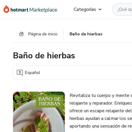
Ir
Ir
Ir
Categorías
al
a
al
contenido
la
pie
principal
página
de
Página de inicio
Baño de hierbas
de
página
pago
Baño de hierbas
Español
Revitaliza tu cuerpo y mente 
relajante y reparador. Enrique
ofrece un escape relajante del
hierbas ayudan a calmar los sen
aportando una sensación de re