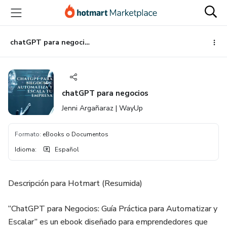
Ir
Ir
Ir
al
a
al
contenido
la
pie
principal
página
de
chatGPT para negocios
de
página
pago
chatGPT para negocios
Jenni Argañaraz | WayUp
Formato
:
eBooks o Documentos
Idioma
:
Español
Descripción para Hotmart (Resumida)
“ChatGPT para Negocios: Guía Práctica para Automatizar y
Escalar” es un ebook diseñado para emprendedores que