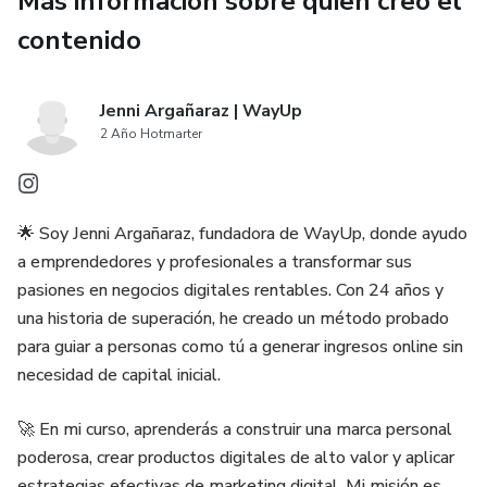
Más información sobre quien creó el
Ideal para:
contenido
Emprendedores digitales
Jenni Argañaraz | WayUp
Freelancers
2 Año Hotmarter
Profesionales que buscan optimizar su negocio
🌟 Soy Jenni Argañaraz, fundadora de WayUp, donde ayudo
Con este ebook, aprenderás a ahorrar tiempo, reducir
a emprendedores y profesionales a transformar sus
costos y aumentar tus ingresos de manera eficiente.
pasiones en negocios digitales rentables. Con 24 años y
¡Empieza hoy mismo a transformar tu negocio con la ayuda
una historia de superación, he creado un método probado
de ChatGPT!
para guiar a personas como tú a generar ingresos online sin
necesidad de capital inicial.
🚀 En mi curso, aprenderás a construir una marca personal
poderosa, crear productos digitales de alto valor y aplicar
estrategias efectivas de marketing digital. Mi misión es