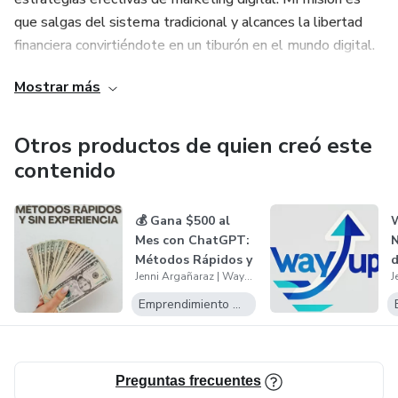
que salgas del sistema tradicional y alcances la libertad
financiera convirtiéndote en un tiburón en el mundo digital.
Mostrar más
🔥 ¿Estás listo para despegar tu negocio y cambiar tu vida?
¡Este es tu momento, y WayUp te mostrará el camino!
Otros productos de quien creó este
contenido
💰 Gana $500 al
W
Mes con ChatGPT:
N
Métodos Rápidos y
d
Jenni Argañaraz | WayUp
Sin Exper...
T
Emprendimiento Digital
Preguntas frecuentes