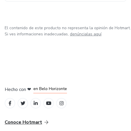
El contenido de este producto no representa la opinión de Hotmart.
Si ves informaciones inadecuadas,
denúncialas aquí
en Ciudad de México
en Bogotá
en Amsterdam
en Madrid
en Belo Horizonte
Hecho con
❤
Conoce Hotmart