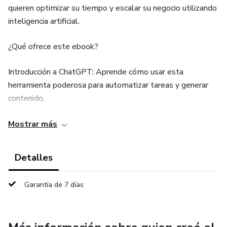
quieren optimizar su tiempo y escalar su negocio utilizando
inteligencia artificial.
¿Qué ofrece este ebook?
Introducción a ChatGPT: Aprende cómo usar esta
herramienta poderosa para automatizar tareas y generar
contenido.
Aplicaciones prácticas: Descubre cómo mejorar atención al
Mostrar más
cliente, marketing digital y productividad.
Detalles
Plantillas listas para usar: Prompts para redes sociales,
emails y más.
Garantía de 7 días
Integración con otras herramientas: Conoce cómo conectar
ChatGPT con plataformas como Zapier y Gmail.