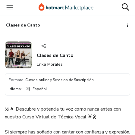
Ir
Ir
Ir
al
a
al
contenido
la
pie
principal
página
de
Clases de Canto
de
página
pago
Clases de Canto
Erika Morales
Formato
:
Cursos online y Servicios de Suscripción
Idioma
:
Español
🎤🌟 Descubre y potencia tu voz como nunca antes con
nuestro Curso Virtual de Técnica Vocal 🌟🎤
Si siempre has soñado con cantar con confianza y expresión,