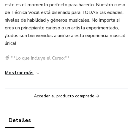
este es el momento perfecto para hacerlo. Nuestro curso
de Técnica Vocal está diseñado para TODAS las edades,
niveles de habilidad y géneros musicales. No importa si
eres un principiante curioso o un artista experimentado,
¡todos son bienvenidos a unirse a esta experiencia musical
única!
🌈 **Lo que Incluye el Curso:**
Mostrar más
- 🎵 Fundamentos de la técnica vocal: respiración,
resonancia y proyección.
- 🎶 Exploración de diferentes géneros musicales: pop,
Acceder al producto comprado
rock, jazz, clásico y más.
- 🎤 Ejercicios personalizados para mejorar tu afinación,
Detalles
rango y control vocal.