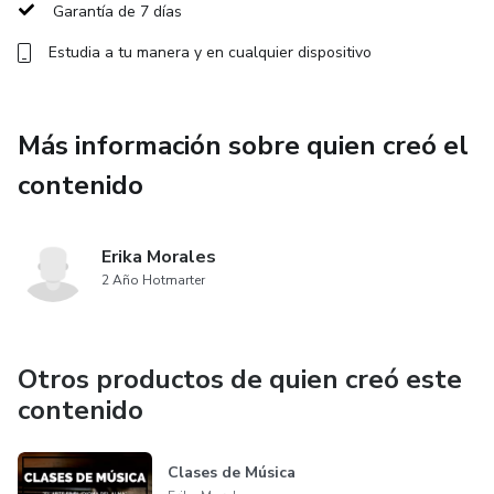
Garantía de 7 días
- 🎧 Interpretación y expresión: conecta con la emoción de
Estudia a tu manera y en cualquier dispositivo
cada canción.
- 📝 Retroalimentación personalizada para un crecimiento
Más información sobre quien creó el
vocal efectivo.
contenido
🎵 **Por Qué Elegir Nuestro Curso:**
Docente experta apasionada por el arte de cantar,
Erika Morales
totalmente comprometida en ayudarte a alcanzar tus
2 Año Hotmarter
metas vocales. No importa si deseas perfeccionar tus
habilidades para el escenario o simplemente cantar en la
ducha con confianza, nuestro enfoque está centrado en el
Otros productos de quien creó este
estudiante guiando cada paso del camino.
contenido
🎓 **¿Para Quién es Este Curso?**
Clases de Música