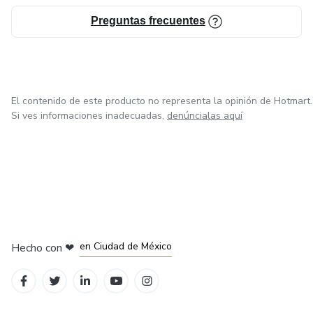
Preguntas frecuentes
El contenido de este producto no representa la opinión de Hotmart.
Si ves informaciones inadecuadas,
denúncialas aquí
en Bogotá
en Amsterdam
en Madrid
en Ciudad de México
Hecho con
❤
en Belo Horizonte