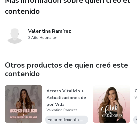
Más información sobre quien creó el
contenido
Valentina Ramírez
2 Año Hotmarter
Otros productos de quien creó este
contenido
Acceso Vitalicio +
C
Actualizaciones de
V
por Vida
Valentina Ramírez
Emprendimiento Digital