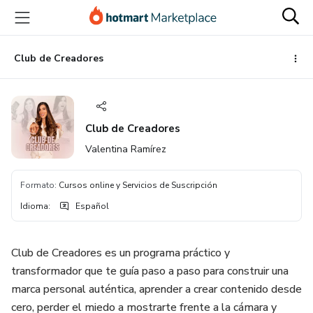
Ir
Ir
Ir
al
a
al
contenido
la
pie
principal
página
de
Club de Creadores
de
página
pago
Club de Creadores
Valentina Ramírez
Formato
:
Cursos online y Servicios de Suscripción
Idioma
:
Español
Club de Creadores es un programa práctico y
transformador que te guía paso a paso para construir una
marca personal auténtica, aprender a crear contenido desde
cero, perder el miedo a mostrarte frente a la cámara y