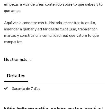
empezar a vivir de crear contenido sobre lo que sabes y lo
que amas.
Aquí vas a conectar con tu historia, encontrar tu estilo,
aprender a grabar y editar desde tu celular, trabajar con
marcas y construir una comunidad real que valore lo que
compartes.
Todo esto mientras disfrutas el proceso, sin exigirte
Mostrar más
perfección, pero sí compromiso con tu crecimiento y tu voz.
Detalles
Garantía de 7 días