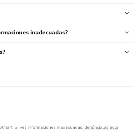
ormaciones inadecuadas?
s?
otmart. Si ves informaciones inadecuadas,
denúncialas aquí