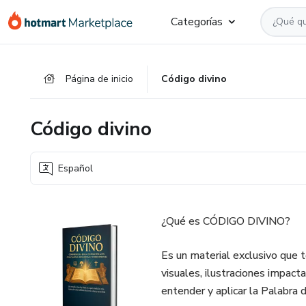
Ir
Ir
Ir
Categorías
al
a
al
contenido
la
pie
principal
página
de
Página de inicio
Código divino
de
página
pago
Código divino
Español
¿Qué es CÓDIGO DIVINO?
Es un material exclusivo que t
visuales, ilustraciones impact
entender y aplicar la Palabra