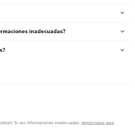
ormaciones inadecuadas?
s?
otmart. Si ves informaciones inadecuadas,
denúncialas aquí