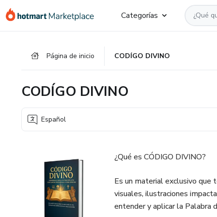
Ir
Ir
Ir
Categorías
al
a
al
contenido
la
pie
principal
página
de
Página de inicio
CODÍGO DIVINO
de
página
pago
CODÍGO DIVINO
Español
¿Qué es CÓDIGO DIVINO?
Es un material exclusivo que t
visuales, ilustraciones impact
entender y aplicar la Palabra