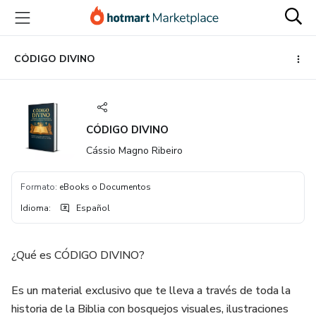
Ir
Ir
Ir
al
a
al
contenido
la
pie
principal
página
de
CÓDIGO DIVINO
de
página
pago
CÓDIGO DIVINO
Cássio Magno Ribeiro
Formato
:
eBooks o Documentos
Idioma
:
Español
¿Qué es CÓDIGO DIVINO?
Es un material exclusivo que te lleva a través de toda la
historia de la Biblia con bosquejos visuales, ilustraciones