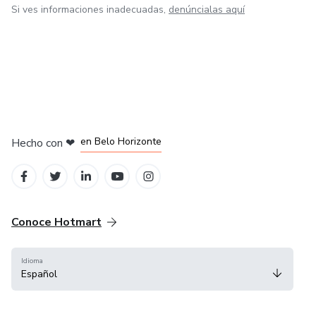
Si ves informaciones inadecuadas,
denúncialas aquí
en Ciudad de México
en Bogotá
en Amsterdam
en Madrid
en Belo Horizonte
Hecho con
❤
Conoce Hotmart
Idioma
Español