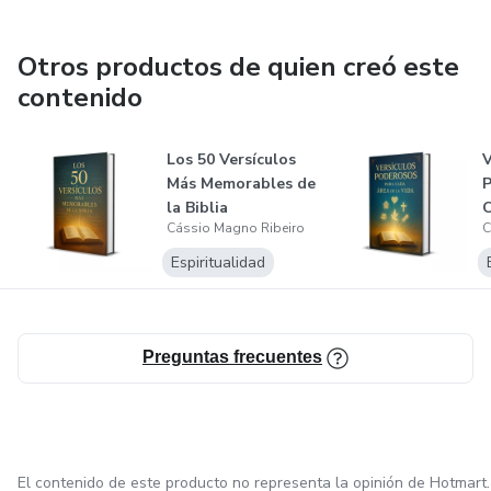
Otros productos de quien creó este
contenido
Los 50 Versículos
V
Más Memorables de
P
la Biblia
C
Cássio Magno Ribeiro
C
V
Espiritualidad
Preguntas frecuentes
El contenido de este producto no representa la opinión de Hotmart.