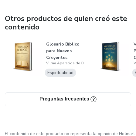
Otros productos de quien creó este
contenido
Glosario Bíblico
V
para Nuevos
P
Creyentes
C
Vilma Aparecida de Oliveira
V
Espiritualidad
Preguntas frecuentes
El contenido de este producto no representa la opinión de Hotmart.