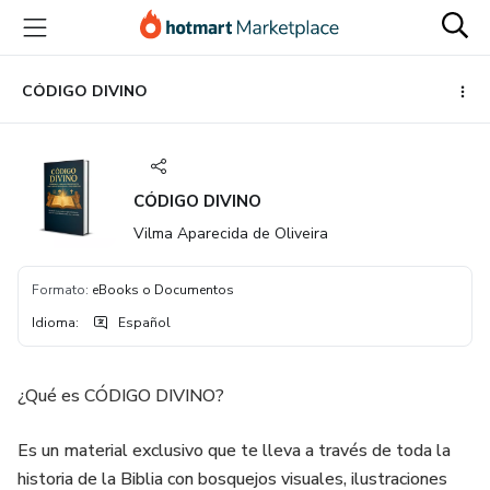
Ir
Ir
Ir
al
a
al
contenido
la
pie
principal
página
de
CÓDIGO DIVINO
de
página
pago
CÓDIGO DIVINO
Vilma Aparecida de Oliveira
Formato
:
eBooks o Documentos
Idioma
:
Español
¿Qué es CÓDIGO DIVINO?
Es un material exclusivo que te lleva a través de toda la
historia de la Biblia con bosquejos visuales, ilustraciones