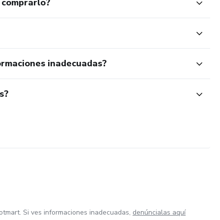
 comprarlo?
ormaciones inadecuadas?
s?
otmart. Si ves informaciones inadecuadas,
denúncialas aquí