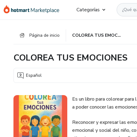
Ir
Ir
Ir
Categorías
al
a
al
contenido
la
pie
principal
página
de
Página de inicio
COLOREA TUS EMOCIONES
de
página
pago
COLOREA TUS EMOCIONES
Español
Es un libro para colorear para 
a poder conocer las emociones 
Reconocer y expresar las emoc
emocional y social del niño, 