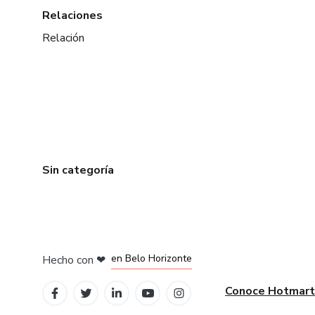
Relaciones
Relación
Sin categoría
en Ciudad de México
en Bogotá
en Amsterdam
en Madrid
en Belo Horizonte
Hecho con
❤
Conoce Hotmart