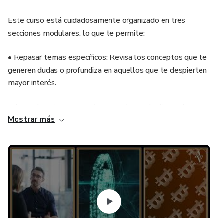
Este curso está cuidadosamente organizado en tres
secciones modulares, lo que te permite:
• Repasar temas específicos: Revisa los conceptos que te
generen dudas o profundiza en aquellos que te despierten
mayor interés.
• Aprender a tu manera: Avanza a tu propio ritmo, sin
Mostrar más
presiones ni limitaciones.
• Optimizar tu tiempo: Enfócate en las áreas que te
resulten más relevantes y aprovecha al máximo tu tiempo
de aprendizaje.