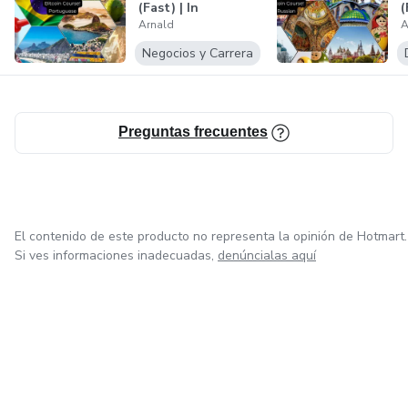
(Fast) | In
(
Arnald
A
Portuguese
Negocios y Carrera
Preguntas frecuentes
El contenido de este producto no representa la opinión de Hotmart.
Si ves informaciones inadecuadas,
denúncialas aquí
en Bogotá
en Amsterdam
en Madrid