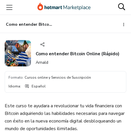
Ir
Ir
Ir
al
a
al
contenido
la
pie
principal
página
de
Como entender Bitcoin Online (Rápido)
de
página
pago
Como entender Bitcoin Online (Rápido)
Arnald
Formato
:
Cursos online y Servicios de Suscripción
Idioma
:
Español
Este curso te ayudara a revolucionar tu vida financiera con
Bitcoin adquiriendo las habilidades necesarias para navegar
con éxito en la nueva economía digital desbloqueando un
mundo de oportunidades ilimitadas.