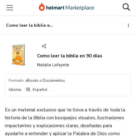
Ir
Ir
Ir
al
a
al
contenido
la
pie
principal
página
de
Como leer la biblia en 90 días
de
página
pago
Como leer la biblia en 90 días
Natalia Lafayete
Formato
:
eBooks o Documentos
Idioma
:
Español
Es un material exclusivo que te lleva a través de toda la
historia de la Biblia con bosquejos visuales, ilustraciones
impactantes y explicaciones claras, diseñadas para
ayudarte a entender y aplicar la Palabra de Dios como