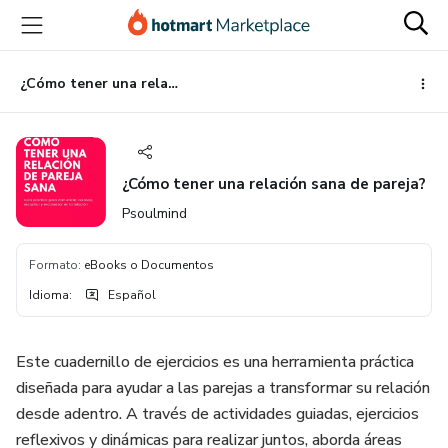
Ir
Ir
Ir
al
a
al
contenido
la
pie
principal
página
de
¿Cómo tener una relación sana de pareja?
de
página
pago
¿Cómo tener una relación sana de pareja?
Psoulmind
Formato
:
eBooks o Documentos
Idioma
:
Español
Este cuadernillo de ejercicios es una herramienta práctica
diseñada para ayudar a las parejas a transformar su relación
desde adentro. A través de actividades guiadas, ejercicios
reflexivos y dinámicas para realizar juntos, aborda áreas