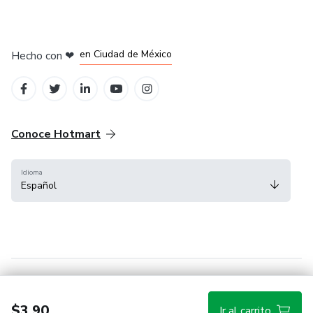
en Bogotá
en Amsterdam
en Madrid
en Ciudad de México
Hecho con
❤
en Belo Horizonte
Conoce Hotmart
Idioma
Español
FAQ
Términos
Privacidad
Cookies
$3.90
Ir al carrito