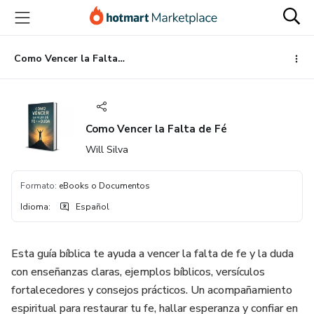
Ir
Ir
Ir
al
a
al
contenido
la
pie
principal
página
de
Como Vencer la Falta de Fé
de
página
pago
Como Vencer la Falta de Fé
Will Silva
Formato
:
eBooks o Documentos
Idioma
:
Español
Esta guía bíblica te ayuda a vencer la falta de fe y la duda
con enseñanzas claras, ejemplos bíblicos, versículos
fortalecedores y consejos prácticos. Un acompañamiento
espiritual para restaurar tu fe, hallar esperanza y confiar en