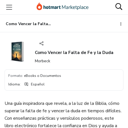
Ir
Ir
Ir
al
a
al
contenido
la
pie
principal
página
de
Como Vencer la Falta de Fe y la Duda
de
página
pago
Como Vencer la Falta de Fe y la Duda
Morbeck
Formato
:
eBooks o Documentos
Idioma
:
Español
Una guía inspiradora que revela, a la luz de la Biblia, cómo
superar la falta de fe y vencer la duda en tiempos difíciles.
Con enseñanzas prácticas y versículos poderosos, este
libro electrónico fortalece la confianza en Dios y ayuda a