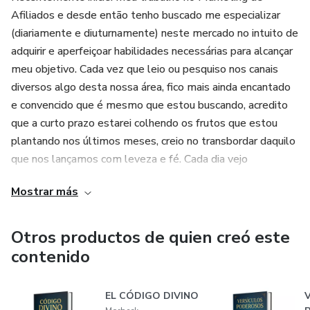
Afiliados e desde então tenho buscado me especializar
(diariamente e diuturnamente) neste mercado no intuito de
adquirir e aperfeiçoar habilidades necessárias para alcançar
meu objetivo. Cada vez que leio ou pesquiso nos canais
diversos algo desta nossa área, fico mais ainda encantado
e convencido que é mesmo que estou buscando, acredito
que a curto prazo estarei colhendo os frutos que estou
plantando nos últimos meses, creio no transbordar daquilo
que nos lançamos com leveza e fé. Cada dia vejo
colocando uma etapa para a construção dos meus
Mostrar más
objetivos.
Obrigado por acreditar junto comigo, estou a disposição.
Otros productos de quien creó este
tmj......
contenido
EL CÓDIGO DIVINO
V