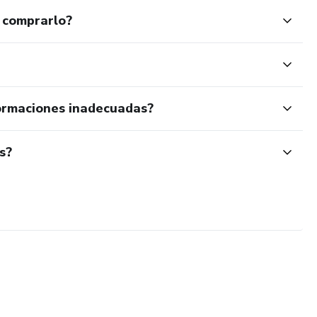
 comprarlo?
ormaciones inadecuadas?
s?