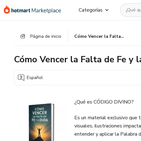
Ir
Ir
Ir
Categorías
al
a
al
contenido
la
pie
principal
página
de
Página de inicio
Cómo Vencer la Falta de Fe y la Duda
de
página
pago
Cómo Vencer la Falta de Fe y 
Español
¿Qué es CÓDIGO DIVINO?
Es un material exclusivo que t
visuales, ilustraciones impact
entender y aplicar la Palabra