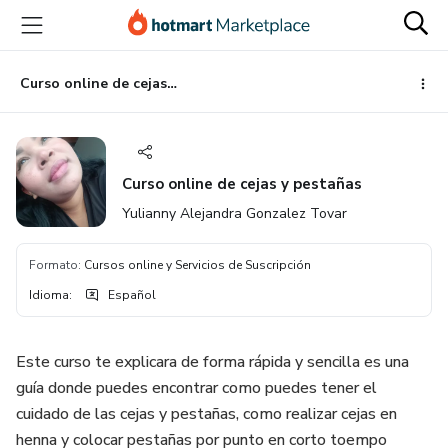
Ir
Ir
Ir
al
a
al
contenido
la
pie
principal
página
de
Curso online de cejas y pestañas
de
página
pago
Curso online de cejas y pestañas
Yulianny Alejandra Gonzalez Tovar
Formato
:
Cursos online y Servicios de Suscripción
Idioma
:
Español
Este curso te explicara de forma rápida y sencilla es una
guía donde puedes encontrar como puedes tener el
cuidado de las cejas y pestañas, como realizar cejas en
henna y colocar pestañas por punto en corto toempo