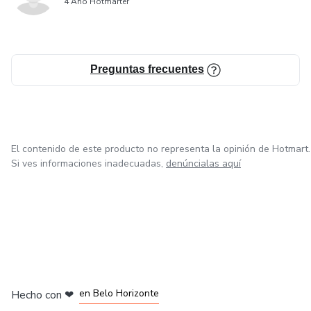
4 Año Hotmarter
Preguntas frecuentes
El contenido de este producto no representa la opinión de Hotmart.
Si ves informaciones inadecuadas,
denúncialas aquí
en Ciudad de México
en Bogotá
en Amsterdam
en Madrid
en Belo Horizonte
Hecho con
❤