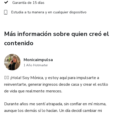
✅ Cómo optimizar tu perfil para atraer a las personas
Garantía de 15 días
correctas.
Estudia a tu manera y en cualquier dispositivo
✅ Estrategia de ventas clara y sin presión.
Más información sobre quien creó el
✅ Plan diario de 30 días para que sepas exactamente qué
hacer.
contenido
✅ Técnicas para superar miedos, dudas y obstáculos.
Monicaimpulsa
✅ Cómo escalar de 500 € a ingresos recurrentes.
1 Año Hotmarter
🙋‍♀️ ¡Hola! Soy Mónica, y estoy aquí para impulsarte a
Este ebook está pensado para mujeres reales, con vidas
reinventarte, generar ingresos desde casa y crear el estilo
ocupadas y poco tiempo, que quieren resultados reales. No
de vida que realmente mereces.
necesitas experiencia previa ni conocimientos técnicos, solo
seguir el plan y dedicar unos minutos cada día.
Durante años me sentí atrapada, sin confiar en mí misma,
aunque los demás sí lo hacían. Un día decidí cambiar mi
Mi promesa: Si aplicas lo que aprenderás aquí, podrás