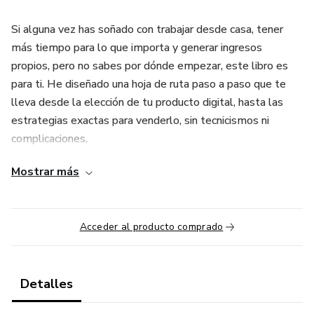
Si alguna vez has soñado con trabajar desde casa, tener
más tiempo para lo que importa y generar ingresos
propios, pero no sabes por dónde empezar, este libro es
para ti. He diseñado una hoja de ruta paso a paso que te
lleva desde la elección de tu producto digital, hasta las
estrategias exactas para venderlo, sin tecnicismos ni
complicaciones.
Mostrar más
Dentro encontrarás:
✅ Cómo elegir el producto digital ideal para ti (propio, de
reventa o afiliado).
Acceder al producto comprado
✅ Herramientas simples y gratuitas para empezar en
menos de 24 horas.
Detalles