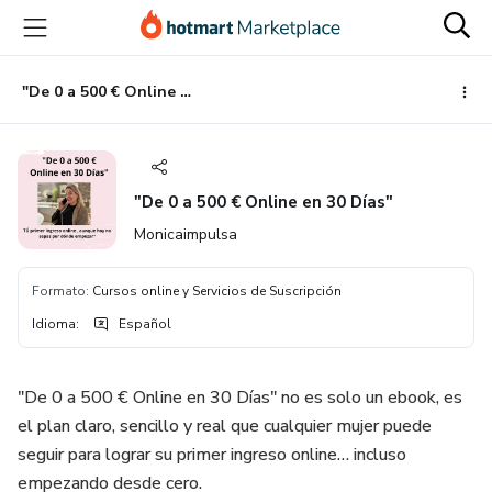
Ir
Ir
Ir
al
a
al
contenido
la
pie
principal
página
de
"De 0 a 500 € Online en 30 Días"
de
página
pago
"De 0 a 500 € Online en 30 Días"
Monicaimpulsa
Formato
:
Cursos online y Servicios de Suscripción
Idioma
:
Español
"De 0 a 500 € Online en 30 Días" no es solo un ebook, es
el plan claro, sencillo y real que cualquier mujer puede
seguir para lograr su primer ingreso online… incluso
empezando desde cero.