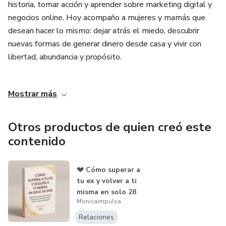
historia, tomar acción y aprender sobre marketing digital y
conseguir tu primer ingreso online en 30 días y, más
negocios online. Hoy acompaño a mujeres y mamás que
importante aún, ganar la confianza para seguir creciendo.
desean hacer lo mismo: dejar atrás el miedo, descubrir
📌 Tu momento no es mañana, es hoy. Empieza ahora y
nuevas formas de generar dinero desde casa y vivir con
crea la vida que mereces.
libertad, abundancia y propósito.
Como afiliada, solo recomiendo productos que realmente
Mostrar más
creo que pueden transformar tu vida. No me interesa
vender por vender. Me interesa ayudarte a dar el primer
paso hacia tu reinvención personal y profesional. Si estás
Otros productos de quien creó este
aquí, no es casualidad. Este puede ser el inicio de algo
contenido
grande.
💔 Cómo superar a
👉 En esta cuenta encontrarás formaciones, herramientas y
tu ex y volver a ti
oportunidades que te permitirán aprender, crecer y
misma en solo 28
empezar a construir ingresos desde casa, incluso si no
Monicaimpulsa
días
tienes experiencia previa.
Relaciones