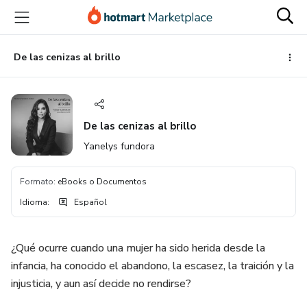
Ir
Ir
Ir
al
a
al
contenido
la
pie
principal
página
de
De las cenizas al brillo
de
página
pago
De las cenizas al brillo
Yanelys fundora
Formato
:
eBooks o Documentos
Idioma
:
Español
¿Qué ocurre cuando una mujer ha sido herida desde la
infancia, ha conocido el abandono, la escasez, la traición y la
injusticia, y aun así decide no rendirse?