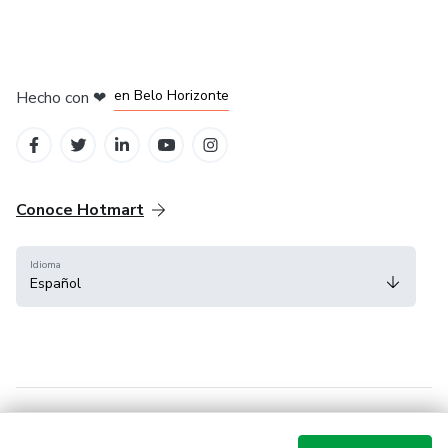
a brillar.
en Ciudad de México
en Bogotá
en Amsterdam
en Madrid
en Belo Horizonte
Hecho con
❤
Conoce Hotmart
Idioma
Español
FAQ
Términos
Privacidad
Cookies