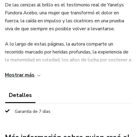
De las cenizas al brillo es el testimonio real de Yanelys
Fundora Acebo, una mujer que transformó el dolor en
fuerza, la caída en impulso y las cicatrices en una prueba
viva de que siempre es posible volver a levantarse.
A lo largo de estas páginas, la autora comparte un
recorrido marcado por heridas profundas, la experiencia de
la maternidad en soledad, los años de lucha por sostener a
su hijo, el nacimiento de su espíritu emprendedor, la
Mostrar más
construcción de su negocio y la prueba más dura de su vida:
una injusticia que intentó destruir su nombre y todo lo que
había levantado con esfuerzo.
Detalles
Pero este libro no se detiene en el sufrimiento.
Garantía de 7 días
Su verdadera fuerza está en el renacimiento.