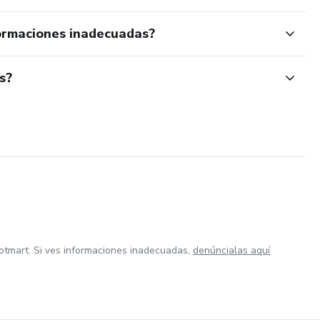
ormaciones inadecuadas?
s?
otmart. Si ves informaciones inadecuadas,
denúncialas aquí