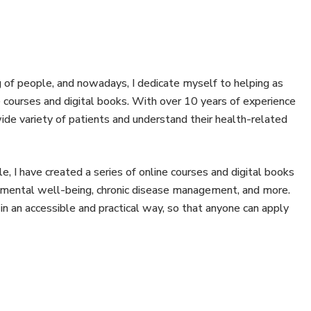
 of people, and nowadays, I dedicate myself to helping as
 courses and digital books. With over 10 years of experience
 wide variety of patients and understand their health-related
, I have created a series of online courses and digital books
ty, mental well-being, chronic disease management, and more.
in an accessible and practical way, so that anyone can apply
lthier lifestyle, with more quality and balance, and who
. I believe that information is key to transforming people's
knowledge and helping more and more people achieve their