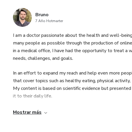
Bruno
7 Año Hotmarter
I am a doctor passionate about the health and well-being
many people as possible through the production of online
in a medical office, I have had the opportunity to treat a
needs, challenges, and goals.
In an effort to expand my reach and help even more people
that cover topics such as healthy eating, physical activi
My content is based on scientific evidence but presented 
it to their daily life.
My products are aimed at those who are looking for a hea
Mostrar más
want to benefit from the guidance of a specialized doctor
health, and therefore, I am committed to spreading my 