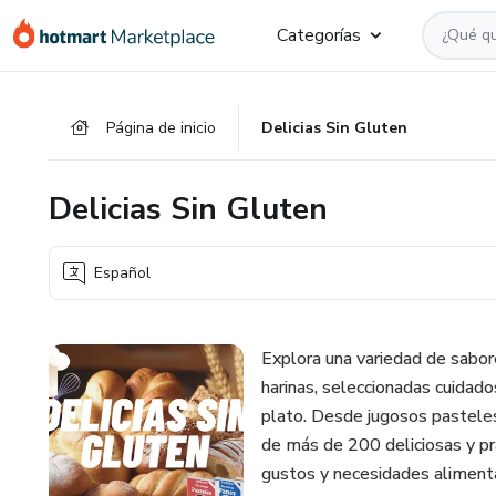
Ir
Ir
Ir
Categorías
al
a
al
contenido
la
pie
principal
página
de
Página de inicio
Delicias Sin Gluten
de
página
pago
Delicias Sin Gluten
Español
Explora una variedad de sabor
harinas, seleccionadas cuidad
plato. Desde jugosos pasteles
de más de 200 deliciosas y pr
gustos y necesidades alimenta