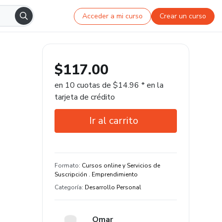
Acceder a mi curso
Crear un curso
$117.00
en 10 cuotas de $14.96 * en la
tarjeta de crédito
Ir al carrito
Garantía de 7 días
Estudia a tu manera y en cualquier
Formato
:
Cursos online y Servicios de
dispositivo
Suscripción . Emprendimiento
Categoría
:
Desarrollo Personal
Omar