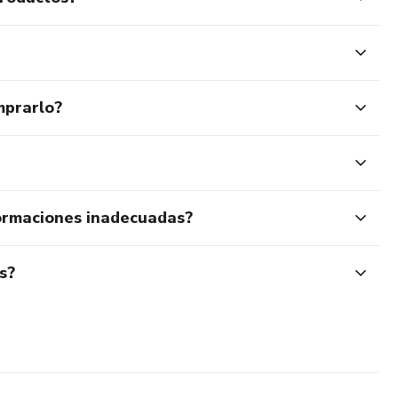
mprarlo?
ormaciones inadecuadas?
s?