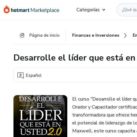
Ir
Ir
Ir
Categorías
al
a
al
contenido
la
pie
principal
página
de
Página de inicio
Finanzas e Inversiones
E
de
página
pago
Desarrolle el líder que está en
Español
El curso "Desarrolle el líder
Orador y Capacitador certific
transformadora que ofrece her
el potencial de liderazgo de l
Maxwell, este curso capacita a