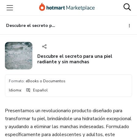
Ir
Ir
Ir
al
a
al
contenido
la
pie
principal
página
de
Descubre el secreto para una piel radiante y sin manchas
de
página
pago
Descubre el secreto para una piel
radiante y sin manchas
Formato
:
eBooks o Documentos
Idioma
:
Español
Presentamos un revolucionario producto diseñado para
transformar tu piel, brindándole una hidratación excepcional
y ayudando a eliminar las manchas indeseadas. Formulado
específicamente para adolescentes y adultos, este