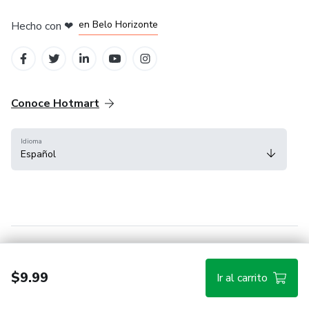
en Ciudad de México
en Bogotá
en Amsterdam
en Madrid
en Belo Horizonte
Hecho con
❤
Conoce Hotmart
Idioma
Español
FAQ
Términos
Privacidad
Cookies
$9.99
Ir al carrito
Hotmart — 2011-2026 © Todos los derechos reservados.