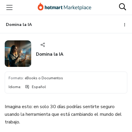
Ir
Ir
Ir
al
a
al
contenido
la
pie
principal
página
de
Domina la IA
de
página
pago
Domina la IA
Formato
:
eBooks o Documentos
Idioma
:
Español
Imagina esto: en solo 30 días podrías sentirte seguro
usando la herramienta que está cambiando el mundo del
trabajo.