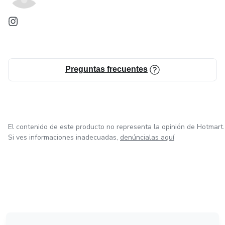
Preguntas frecuentes
El contenido de este producto no representa la opinión de Hotmart.
Si ves informaciones inadecuadas,
denúncialas aquí
en Bogotá
en Amsterdam
en Madrid