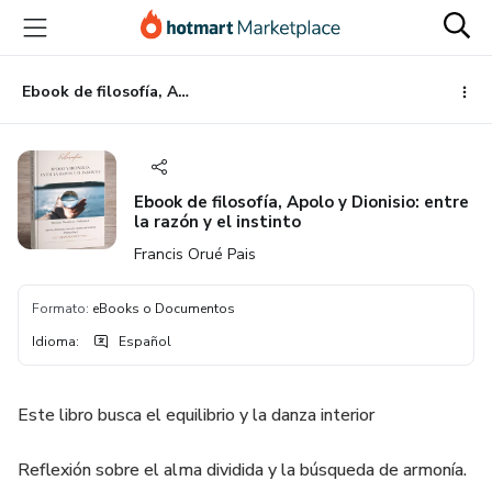
Ir
Ir
Ir
al
a
al
contenido
la
pie
principal
página
de
Ebook de filosofía, Apolo y Dionisio: entre la razón y el instinto
de
página
pago
Ebook de filosofía, Apolo y Dionisio: entre
la razón y el instinto
Francis Orué Pais
Formato
:
eBooks o Documentos
Idioma
:
Español
Este libro busca el equilibrio y la danza interior
Reflexión sobre el alma dividida y la búsqueda de armonía.