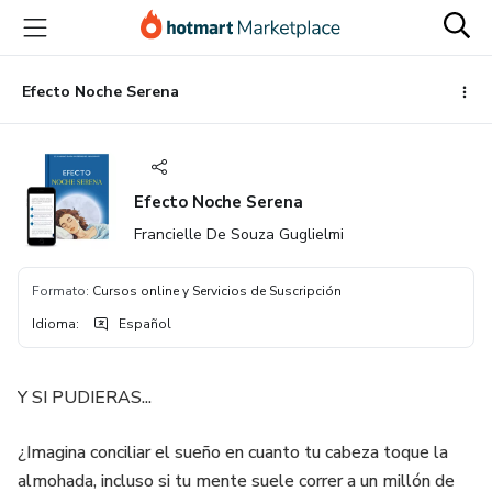
Ir
Ir
Ir
al
a
al
contenido
la
pie
principal
página
de
Efecto Noche Serena
de
página
pago
Efecto Noche Serena
Francielle De Souza Guglielmi
Formato
:
Cursos online y Servicios de Suscripción
Idioma
:
Español
Y SI PUDIERAS...
¿Imagina conciliar el sueño en cuanto tu cabeza toque la
almohada, incluso si tu mente suele correr a un millón de