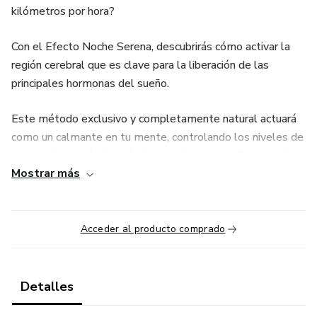
kilómetros por hora?
Con el Efecto Noche Serena, descubrirás cómo activar la
región cerebral que es clave para la liberación de las
principales hormonas del sueño.
Este método exclusivo y completamente natural actuará
como un calmante en tu mente, controlando los niveles de
ansiedad y estrés, brindándote noches de sueño tranquilas
Mostrar más
y reparadoras.
LIBÉRATE DE LAS CADENAS DEL INSOMNIO
Acceder al producto comprado
Recupera el control de tus noches y disfruta de una vida
llena de vitalidad que solo una noche de sueño tranquilo
puede proporcionar.
Detalles