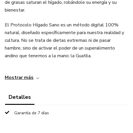
de grasas saturan el hígado, robándole su energía y su
bienestar.
El Protocolo Hígado Sano es un método digital 100%
natural, diseñado específicamente para nuestra realidad y
cultura. No se trata de dietas extremas ni de pasar
hambre, sino de activar el poder de un superalimento
andino que tenemos a la mano: la Guatila.
Lo que Usted descubrirá en este Protocolo:
Mostrar más
El Método de 21 Días: Un paso a paso detallado con
horarios y preparaciones exactas para limpiar su hígado de
Detalles
forma efectiva.
Garantía de 7 días
La Enzima Purificadora: Cómo la Guatila actúa
directamente en la desintoxicación de las células
hepáticas.