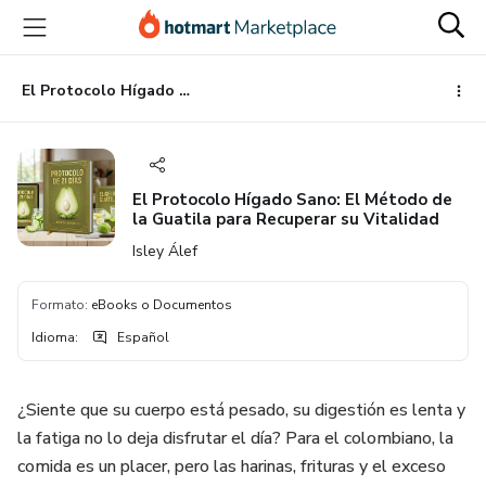
Ir
Ir
Ir
al
a
al
contenido
la
pie
principal
página
de
El Protocolo Hígado Sano: El Método de la Guatila para Recuperar su Vitalidad
de
página
pago
El Protocolo Hígado Sano: El Método de
la Guatila para Recuperar su Vitalidad
Isley Álef
Formato
:
eBooks o Documentos
Idioma
:
Español
¿Siente que su cuerpo está pesado, su digestión es lenta y
la fatiga no lo deja disfrutar el día? Para el colombiano, la
comida es un placer, pero las harinas, frituras y el exceso