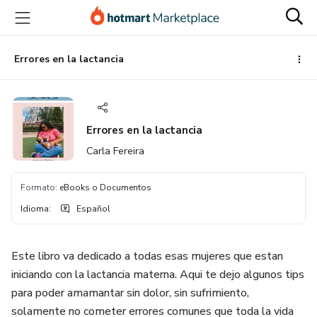
Ir
Ir
Ir
al
a
al
contenido
la
pie
principal
página
de
Errores en la lactancia
de
página
pago
Errores en la lactancia
Carla Fereira
Formato
:
eBooks o Documentos
Idioma
:
Español
Este libro va dedicado a todas esas mujeres que estan
iniciando con la lactancia materna. Aqui te dejo algunos tips
para poder amamantar sin dolor, sin sufrimiento,
solamente no cometer errores comunes que toda la vida