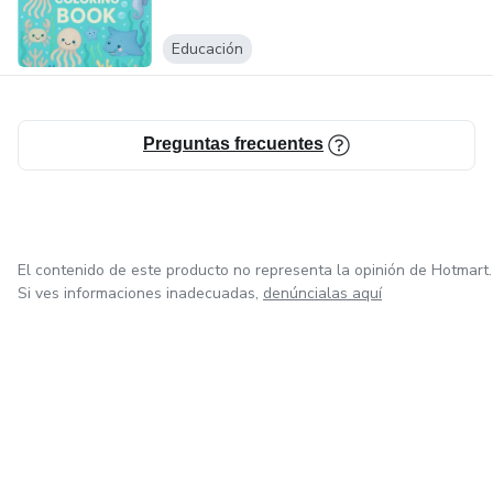
Educación
Preguntas frecuentes
El contenido de este producto no representa la opinión de Hotmart.
Si ves informaciones inadecuadas,
denúncialas aquí
en Ciudad de México
en Bogotá
en Amsterdam
en Madrid