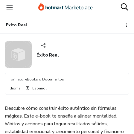
Ir
Ir
Ir
al
a
al
contenido
la
pie
principal
página
de
Éxito Real
de
página
pago
Éxito Real
Formato
:
eBooks o Documentos
Idioma
:
Español
Descubre cómo construir éxito auténtico sin fórmulas
mágicas. Este e-book te enseña a alinear mentalidad,
hábitos y acciones para lograr resultados sólidos,
estabilidad emocional y crecimiento personal y financiero