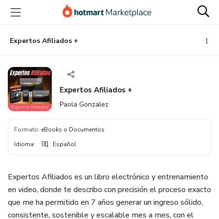
Ir
Ir
Ir
al
a
al
contenido
la
pie
principal
página
de
Expertos Afiliados +
de
página
pago
Expertos Afiliados +
Paola Gonzalez
Formato
:
eBooks o Documentos
Idioma
:
Español
Expertos Afiliados es un libro electrónico y entrenamiento
en video, donde te describo con precisión el proceso exacto
que me ha permitido en 7 años generar un ingreso sólido,
consistente, sostenible y escalable mes a mes, con el