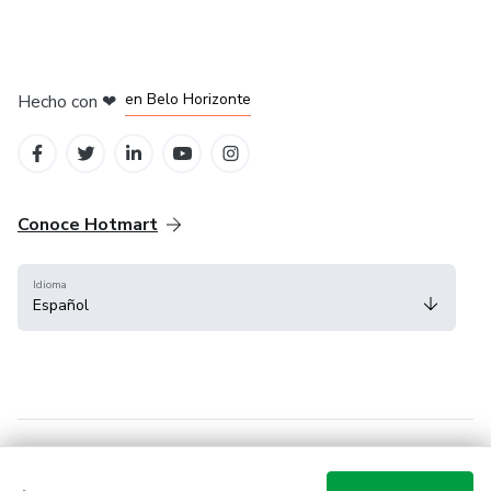
en Ciudad de México
en Bogotá
en Amsterdam
en Madrid
en Belo Horizonte
Hecho con
❤
Conoce Hotmart
Idioma
Español
FAQ
Términos
Privacidad
Cookies