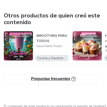
Otros productos de quien creó este
contenido
SMOOTHIES PARA
H
TODOS
r
a
Sayra Patiño Puello
S
Cocina y Gastronomía
Preguntas frecuentes
El contenido de este producto no representa la opinión de Hotmart.