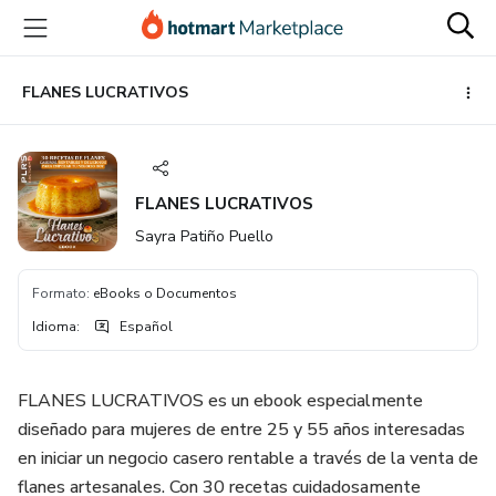
Ir
Ir
Ir
al
a
al
contenido
la
pie
principal
página
de
FLANES LUCRATIVOS
de
página
pago
FLANES LUCRATIVOS
Sayra Patiño Puello
Formato
:
eBooks o Documentos
Idioma
:
Español
FLANES LUCRATIVOS es un ebook especialmente
diseñado para mujeres de entre 25 y 55 años interesadas
en iniciar un negocio casero rentable a través de la venta de
flanes artesanales. Con 30 recetas cuidadosamente