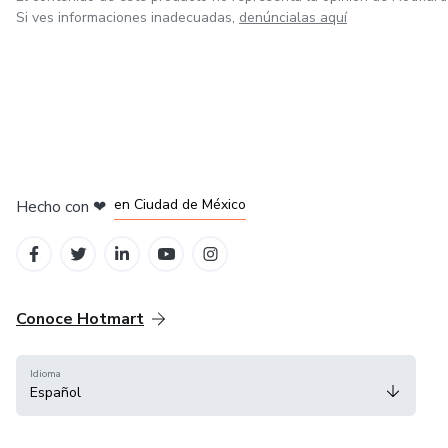
Si ves informaciones inadecuadas,
denúncialas aquí
en Bogotá
en Amsterdam
en Madrid
en Ciudad de México
Hecho con
❤
en Belo Horizonte
Conoce Hotmart
Idioma
Español