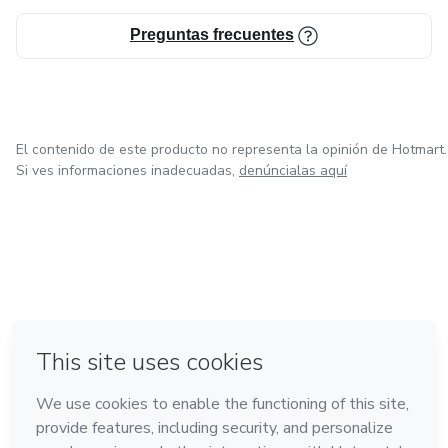
ahora.
Preguntas frecuentes
El contenido de este producto no representa la opinión de Hotmart.
Si ves informaciones inadecuadas,
denúncialas aquí
en Ciudad de México
en Bogotá
en Amsterdam
en Madrid
en Belo Horizonte
Hecho con
❤