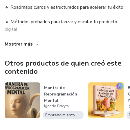
🔹 Roadmaps claros y estructurados para acelerar tu éxito
🔹 Métodos probados para lanzar y escalar tu producto
digital
🔹 Herramientas y guías paso a paso para simplificar tu
Mostrar más
proceso
Otros productos de quien creó este
🔹 Estrategias de marketing y ventas que generan
contenido
resultados
Aquí encontrarás contenido diseñado para maximizar tu
Mantra de
B
Reprogramación
G
productividad, eliminar la confusión y llevarte directo al
Mental
Y
éxito digital. Si buscas monetizar tu conocimiento de forma
Ignacio Pereyra
I
efectiva, estás en el lugar indicado.
Emprendimiento Digital
📩 ¿Listo para transformar tu idea en ingresos? Únete