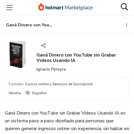
Ir
Ir
Ir
al
a
al
contenido
la
pie
principal
página
de
Ganá Dinero con YouTube sin Grabar Videos Usando IA
de
página
pago
Ganá Dinero con YouTube sin Grabar
Videos Usando IA
Ignacio Pereyra
Formato
:
Cursos online y Servicios de Suscripción
Idioma
:
Español
Ganá Dinero con YouTube sin Grabar Videos Usando IA es
un sistema paso a paso diseñado para personas que
quieren generar ingresos online sin experiencia, sin hablar en