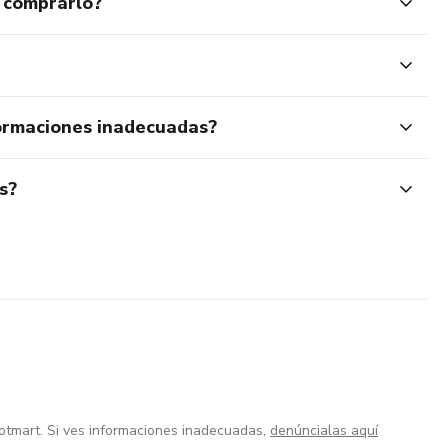
 comprarlo?
ormaciones inadecuadas?
s?
otmart. Si ves informaciones inadecuadas,
denúncialas aquí