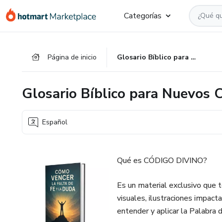
Ir
Ir
Ir
Categorías
al
a
al
contenido
la
pie
principal
página
de
Página de inicio
Glosario Bíblico para Nuevos Creyentes
de
página
pago
Glosario Bíblico para Nuevos 
Español
Qué es CÓDIGO DIVINO?
Es un material exclusivo que t
visuales, ilustraciones impact
entender y aplicar la Palabra