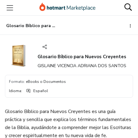
Ir
Ir
Ir
al
a
al
contenido
la
pie
principal
página
de
Glosario Bíblico para Nuevos Creyentes
de
página
pago
Glosario Bíblico para Nuevos Creyentes
GISLAINE VICENCIA ADRIANA DOS SANTOS
Formato
:
eBooks o Documentos
Idioma
:
Español
Glosario Bíblico para Nuevos Creyentes es una guía
práctica y sencilla que explica los términos fundamentales
de la Biblia, ayudándote a comprender mejor las Escrituras
y crecer espiritualmente en tu nueva vida de fe.