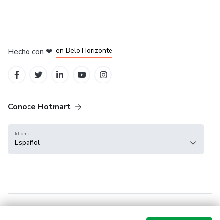
en Ciudad de México
en Bogotá
en Amsterdam
en Madrid
en Belo Horizonte
Hecho con
❤
Conoce Hotmart
Idioma
Español